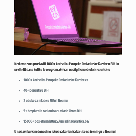
Nedavno smo proslavili 1000+ korisnika Evropske Omladinske Kartice u BiH i u
prvih 40 dana koliko je program aktivan postigli smo sledeće rezultate:
1000+ korisnika Evropske Omladinske Kartice za
40+ popusta u BiH
2 obuke za mlade u Nišu i Neumu
5+ besplatnih radionica za mlade širom BiH
15000+ posjeta na https://omladinskakartica.ba/
U nastavnku vam donosimo iskustva korisnika kartice na treningu u Neumu i