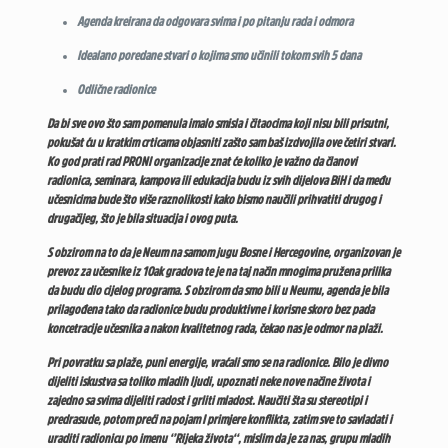
Agenda kreirana da odgovara svima i po pitanju rada i odmora
Idealano poredane stvari o kojima smo učinili tokom svih 5 dana
Odlične radionice
Da bi sve ovo što sam pomenula imalo smisla i čitaocima koji nisu bili prisutni,
pokušat ću u kratkim crticama objasniti zašto sam baš izdvojila ove četiri stvari.
Ko god prati rad PRONI organizacije znat će koliko je važno da članovi
radionica, seminara, kampova ili edukacija budu iz svih dijelova BiH i da među
učesnicima bude što više raznolikosti kako bismo naučili prihvatiti drugog i
drugačijeg, što je bila situacija i ovog puta.
S obzirom na to da je Neum na samom jugu Bosne i Hercegovine, organizovan je
prevoz za učesnike iz 10ak gradova te je na taj način mnogima pružena prilika
da budu dio cijelog programa. S obzirom da smo bili u Neumu, agenda je bila
prilagođena tako da radionice budu produktivne i korisne skoro bez pada
koncetracije učesnika a nakon kvalitetnog rada, čekao nas je odmor na plaži.
Pri povratku sa plaže, puni energije, vraćali smo se na radionice. Bilo je divno
dijeliti iskustva sa toliko mladih ljudi, upoznati neke nove načine života i
zajedno sa svima dijeliti radost i grliti mladost. Naučiti šta su stereotipi i
predrasude, potom preći na pojam I primjere konflikta, zatim sve to savladati i
uraditi radionicu po imenu ‘’Rijeka života‘‘, mislim da je za nas, grupu mladih