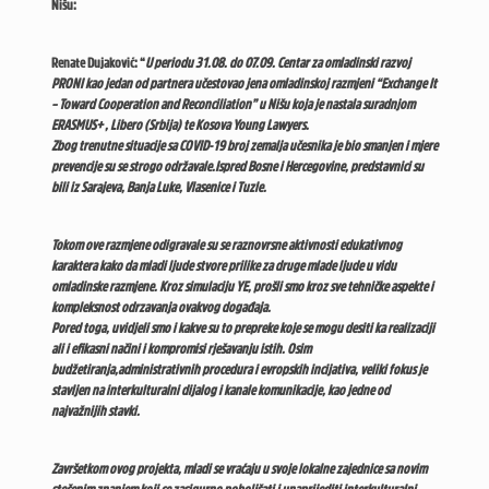
Nišu:
Renate Dujaković: “
U periodu 31.08. do 07.09. Centar za omladinski razvoj
PRONI kao jedan od partnera učestovao jena omladinskoj razmjeni “Exchange It
– Toward Cooperation and Reconciliation” u Nišu koja je nastala suradnjom
ERASMUS+ , Libero (Srbija) te Kosova Young Lawyers.
Zbog trenutne situacije sa COVID-19 broj zemalja učesnika je bio smanjen i mjere
prevencije su se strogo održavale.Ispred Bosne i Hercegovine, predstavnici su
bili iz Sarajeva, Banja Luke, Vlasenice i Tuzle.
Tokom ove razmjene odigravale su se raznovrsne aktivnosti edukativnog
karaktera kako da mladi ljude stvore prilike za druge mlade ljude u vidu
omladinske razmjene. Kroz simulaciju YE, prošli smo kroz sve tehničke aspekte i
kompleksnost odrzavanja ovakvog događaja.
Pored toga, uvidjeli smo i kakve su to prepreke koje se mogu desiti ka realizaciji
ali i efikasni načini i kompromisi rješavanju istih. Osim
budžetiranja,administrativnih procedura i evropskih incijativa, veliki fokus je
stavljen na interkulturalni dijalog i kanale komunikacije, kao jedne od
najvažnijih stavki.
Završetkom ovog projekta, mladi se vraćaju u svoje lokalne zajednice sa novim