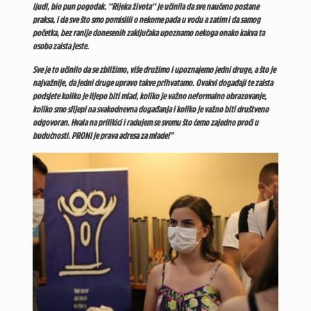
ljudi, bio pun pogodak. ‘‘Rijeka života‘‘ je učinila da sve naučeno postane
praksa, i da sve što smo pomislili o nekome pada u vodu a zatim i da samog
početka, bez ranije donesenih zaključaka upoznamo nekoga onako kakva ta
osoba zaista jeste.
Sve je to učinilo da se zbližimo, više družimo i upoznajemo jedni druge, a što je
najvažnije, da jedni druge upravo takve prihvatamo. Ovakvi događaji te zaista
podsjete koliko je lijepo biti mlad, koliko je važno neformalno obrazovanje,
koliko smo slijepi na svakodnevna događanja i koliko je važno biti društveno
odgovoran. Hvala na prilikici i radujem se svemu što ćemo zajedno proći u
budućnosti. PRONI je prava adresa za mlade!”