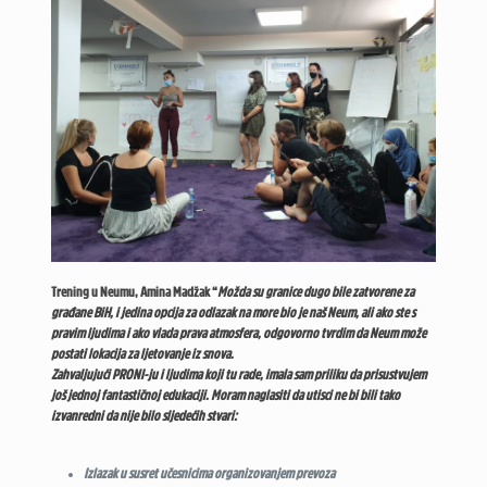
Trening u Neumu, Amina Madžak “
Možda su granice dugo bile zatvorene za
građane BiH, i jedina opcija za odlazak na more bio je naš Neum, ali ako ste s
pravim ljudima i ako vlada prava atmosfera, odgovorno tvrdim da Neum može
postati lokacija za ljetovanje iz snova.
Zahvaljujući PRONI-ju i ljudima koji tu rade, imala sam priliku da prisustvujem
još jednoj fantastičnoj edukaciji. Moram naglasiti da utisci ne bi bili tako
izvanredni da nije bilo sljedećih stvari:
Izlazak u susret učesnicima organizovanjem prevoza