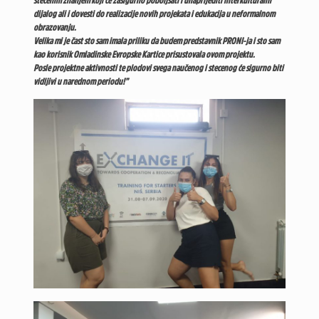
stečenim znanjem koji ce zasigurno poboljšati i unaprijediti interkulturalni
dijalog ali i dovesti do realizacije novih projekata i edukacija u neformalnom
obrazovanju.
Velika mi je čast sto sam imala priliku da budem predstavnik PRONI-ja i sto sam
kao korisnik Omladinske Evropske Kartice prisustovala ovom projektu.
Posle projektne aktivnosti te plodovi svega naučenog i stecenog će sigurno biti
vidljivi u narednom periodu!”