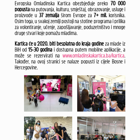
Evropska Omladinska Kartica obezbjeđuje preko
70 000
popusta
na putovanja, kulturu, smještaj, obrazovanje, usluge i
proizvode u
37 zemalja
širom Evrope za
7+ mil.
korisnika.
Osim toga, u svakoj zemlji postoji na stotine programa i prilika
za volontiranje, učenje, zapošljavanje, poduzetništvo i mnoge
druge stvari koje pomažu mladima.
Kartica će u 2020. biti besplatna do kraja godine
za mlade iz
BiH od
15-30 godina
i dostupna putem mobilne aplikacije, a
može se rezervirati na
www.omladinskakartica.ba/kartica
.
Također, na ovoj stranici se nalaze popusti iz cijele Bosne i
Hercegovine.