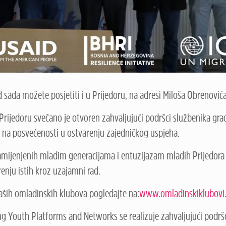
sada možete posjetiti i u Prijedoru, na adresi Miloša Obrenovića
Prijedoru svečano je otvoren zahvaljujući podršci službenika gra
na posvećenosti u ostvarenju zajedničkog uspjeha.
namijenjenih mladim generacijama i entuzijazam mladih Prijedora i
enju istih kroz uzajamni rad.
naših omladinskih klubova pogledajte na:
www.omladinskiklubovi
ng Youth Platforms and Networks se realizuje zahvaljujući podr