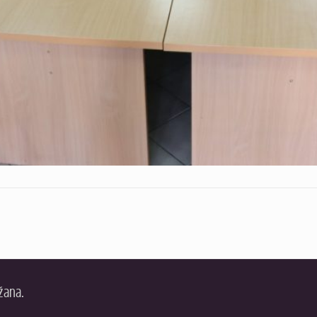
žana.