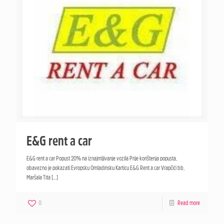
E&G rent a car
E&G rent a car Popust 20% na iznajmljivanje vozila Prije korištenja popusta,
obavezno je pokazati Evropsku Omladinsku Karticu E&G Rent a car Vrapčići bb,
Maršala Tita
[…]
0
Read more