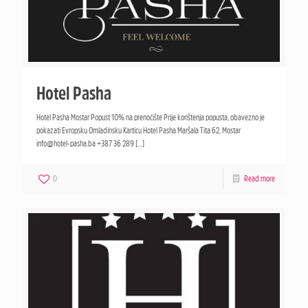
Hotel Pasha
Hotel Pasha Mostar Popust 10% na prenoćište Prije korištenja popusta, obavezno je
pokazati Evropsku Omladinsku Karticu Hotel Pasha Maršala Tita 62, Mostar
info@hotel-pasha.ba +387 36 289
[…]
0
Read more