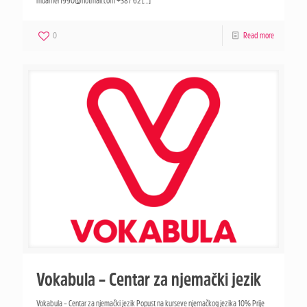
muamer1990@hotmail.com +387 62
[…]
0
Read more
Vokabula – Centar za njemački jezik
Vokabula – Centar za njemački jezik Popust na kurseve njemačkog jezika 10% Prije