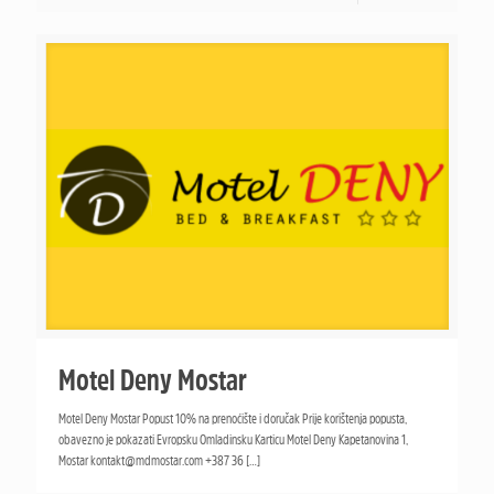
Motel Deny Mostar
Motel Deny Mostar Popust 10% na prenoćište i doručak Prije korištenja popusta,
obavezno je pokazati Evropsku Omladinsku Karticu Motel Deny Kapetanovina 1,
Mostar kontakt@mdmostar.com +387 36
[…]