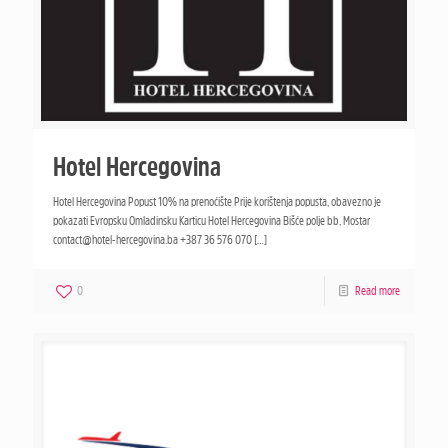
Hotel Hercegovina
Hotel Hercegovina Popust 10% na prenoćište Prije korištenja popusta, obavezno je
pokazati Evropsku Omladinsku Karticu Hotel Hercegovina Bišće polje bb, Mostar
contact@hotel-hercegovina.ba +387 36 576 070
[…]
0
Read more