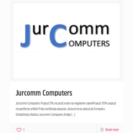
Jurcomm Computers
Jurcomm Computers Popust 5% na proizvode na regularne cijenePopust 10% popust
na periferne artikle Prije korištenja popusta, obavezno je pokazati Evropsku
Omladinsku Karticu Jurcomm Computers Kralja
[…]
0
Read more